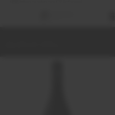
FREE
delivery on orders over €70 (in Portugal)
Total
items
in
cart:
0
Home
Wines
Red
Alentejo
Adega Monte Branco Tinto XX Anos