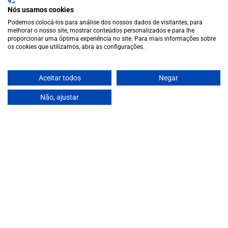
10 a.m. to 1 p.m.
Nós usamos cookies
info@garrafeiragrandeescolha.pt
Podemos colocá-los para análise dos nossos dados de visitantes, para
melhorar o nosso site, mostrar conteúdos personalizados e para lhe
(+351) 912 694 698
proporcionar uma óptima experiência no site. Para mais informações sobre
Call to Portugal's mobile network
os cookies que utilizamos, abra as configurações.
Avenida da Igreja, 31 Celeirós - 4705-732 Braga
Payment Methods
Aceitar todos
Negar
We accept the following payment methods:
Não, ajustar
VISA
Paypal
MasterCard
MB WAY
ATM
€98,00
© 2025 Garrafeira Grande Escolha
Crafted by Wise Pirates