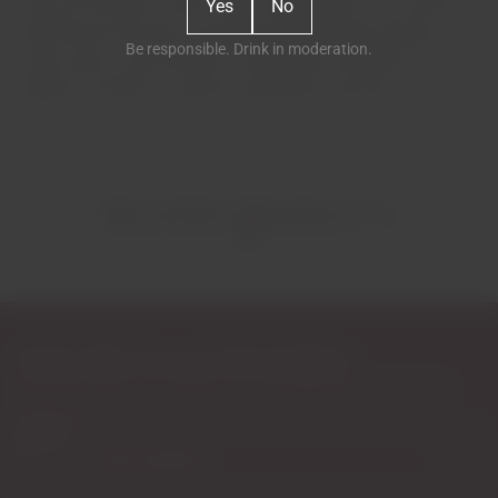
solos de Calcário e Xisto. Aqui, trabalhamos com castas
Yes
No
tradicionais de forma sustentável procurando adaptar
Be responsible. Drink in moderation.
cada casta ao tipo de solo e método de condução. O
objetivo é atingir a máxima expressão do terroir.
RELATED PRODUCTS
Subscribe to our Newsletter
Exclusive access to new products, fan suggestions, and special
discounts.
Email