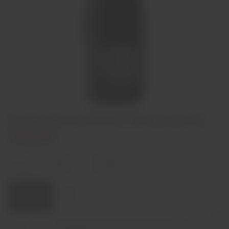
Adega Monte Branco Tinto XX Anos
€98,00
In stock
Decrease
Increase
quantity
quantity
Quantity:
Add to cart
Capacity
75cl
Grape
70% Alicante Bouschet; 20% Aragonez e 10%