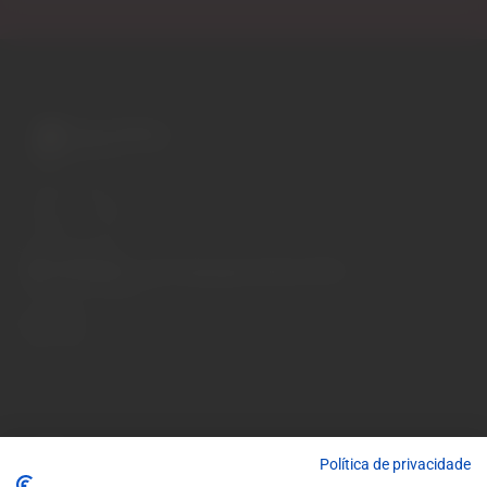
A wide variety of
wines for casual connoisseurs
and fans of more
special vintages.
EUR
Region and language selector
/
EN
Facebook
Instagram
Garrafeira
Terms and conditions
Privacy policy
Cookie policy
Contacts
Contacts
Política de privacidade
Monday to Friday: 10 a.m. to 1 p.m. / 2 p.m. to 7 p.m. | Saturday: