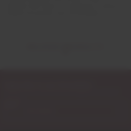
Experiência Henri Giraud", é o compromisso do regresso à
excelência dos grandes vinhos de Champagne.
RELATED PRODUCTS
Subscribe to our Newsletter
Exclusive access to new products, fan suggestions, and special
discounts.
Email