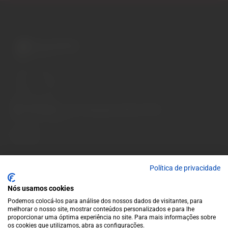
A wide variety of
wines for casual connoisseurs
and fans of more
special vintages.
EUR
Region and language selector
/
EN
Facebook
Instagram
Garrafeira
Terms and conditions
Privacy policy
Política de privacidade
Cookie policy
Contacts
Nós usamos cookies
Contacts
Podemos colocá-los para análise dos nossos dados de visitantes, para
Monday to Friday: 10 a.m. to 1 p.m. / 2 p.m. to 7 p.m. | Saturday:
melhorar o nosso site, mostrar conteúdos personalizados e para lhe
proporcionar uma óptima experiência no site. Para mais informações sobre
10 a.m. to 1 p.m.
os cookies que utilizamos, abra as configurações.