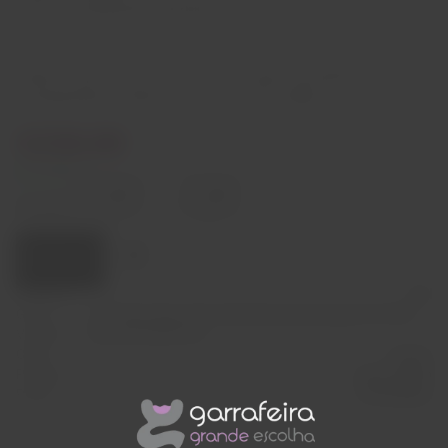
como um anel precioso gravado a ouro rosa.
VINHA: O MV Rosé, Grand Cru Rosé, o pilar da excelência tem
acompanhado o tempo e o ritmo das suas origens.
€230,00
In stock
Decrease
Increase
quantity
quantity
Quantity:
Add to cart
Capacity
75cl
Grape
70% Pinot Noir, 30% Chardonnay (dos quais 5% Pinot
Varieties
Noir Aÿ Grand Cru)
Origin
França
Producer
Henri Giraud
Region
Champagne