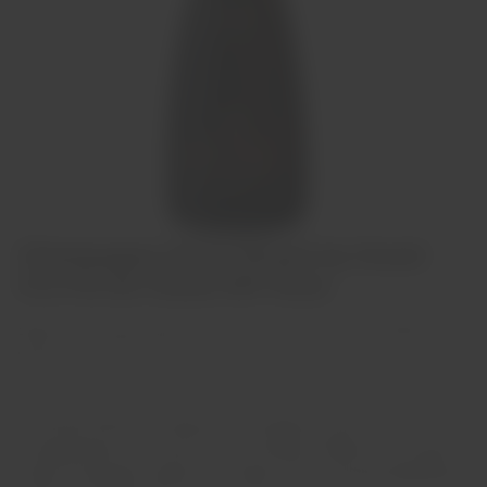
Champagne Henri Giraud Ay Grand
Cru Fut de Chene MV Rose
Blend com a base de MV e com Ay Grand Cru Rouge. Estágio de
pelo menos 4 anos sur lies.
NOTAS DE PROVA: O calcário de Ay evidente na boca,
acompanhado com notas de carne fumada. Robusto e ao mesmo
tempo encantador, deveria ser tratado como uma peça dejoalharia,