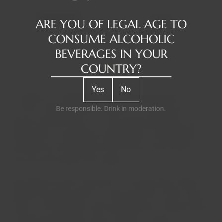
Description
Reviews
ARE YOU OF LEGAL AGE TO
CONSUME ALCOHOLIC
BEVERAGES IN YOUR
COUNTRY?
Yes
No
As origens do Champagne Henri Giraud remotam ao ano
de 1625. Claude Giraud faz parte da 12ª geração da
Be responsible. Drink in moderation.
família Giraud-Hémart e é o atual presidente desta casa de
Champagne. A salinidade, intensidade e complexidade
aromática do Champagne Henri Giraud, fazem dele uma
das joias de Excelência da região.
A produção de 250 mil garrafas, em que apenas alguns
milhares são dedicados aos seus grandes cuvées, fazem
deste um Champagne muito procurado por colecionadores
e amantes de grandes vinhos de todo o mundo. "A