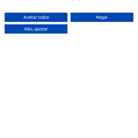
info@garrafeiragrandeescolha.pt
(+351) 912 694 698
Call to Portugal's mobile network
Aceitar todos
Negar
Avenida da Igreja, 31 Celeirós - 4705-732 Braga
Não, ajustar
Payment Methods
We accept the following payment methods:
VISA
Paypal
MasterCard
MB WAY
ATM
€230,00
© 2025 Garrafeira Grande Escolha
Crafted by Wise Pirates