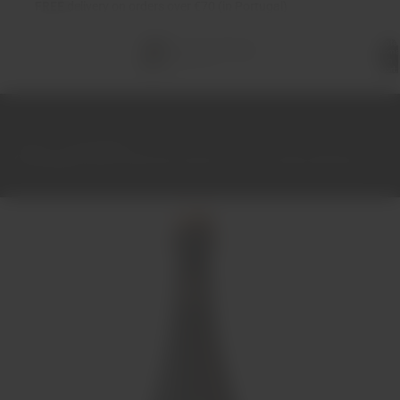
FREE
delivery on orders over €70 (in Portugal)
Total
items
in
cart:
0
Home
Champagne
Champagne Henri Giraud Ay Grand Cru Fut de Chene MV Rose