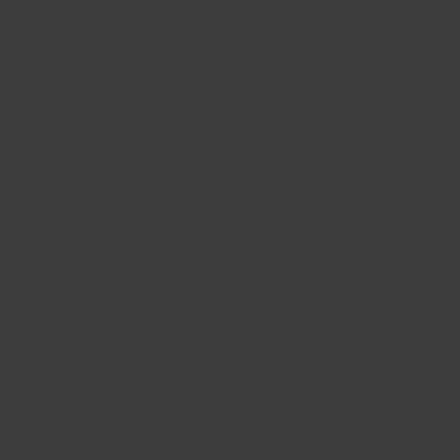
tempo; também começamos a extrair óleos essenciais
para empresas farmacêuticas, antes do advento da
química.
Hoje, como naquela época, cultivamos nossas terras com
todo o amor que nos foi transmitido, respeitando os
princípios da agricultura orgânica, produzindo amoras,
figos-da-índia, azeitonas, uvas e as melhores frutas cítricas
da Sicília, que comercializamos e exportamos para o
exterior e para a Itália.
Um momento importante em nossa história ocorreu em
1992, quando nós, irmãos, Vincenzo, Rita, Giusy e Valeria,
decidimos produzir o antigo Limonio da nossa avó, que se
tornou o primeiro limoncello produzido e comercializado
na Sicília.
O U’ Limonio era um licor caseiro, uma receita secreta