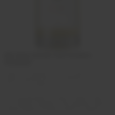
Gin Casa Limònio Giné Siciliano
Artesanal
Um gin intenso e adocicado, com aromas de raízes, terra e
botânicos. Suavemente harmonioso e persistente, proporciona
frescor e pureza ao paladar.
Para ser apreciado gelado como aperitivo ou diluído com água
tônica, refrigerante, champanhe ou vinhos espumantes. Ideal para
coquetéis e bebidas não alcoólicas. Excelente como digestivo.