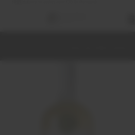
FREE
delivery on orders over €70 (in Portugal)
Total
items
in
cart:
0
Home
Spirits
Gin
Gin Casa Limònio Giné Siciliano Artesanal