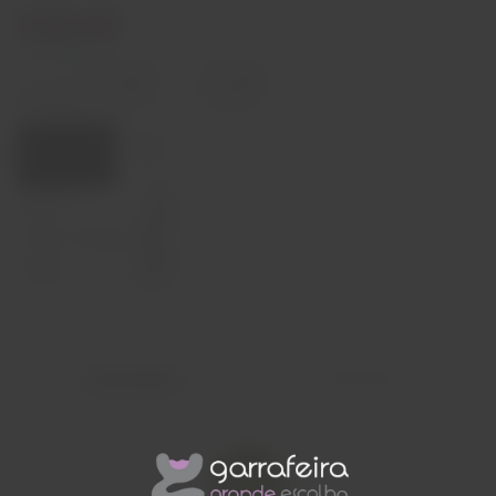
€35,00
In stock
Decrease
Increase
quantity
quantity
Quantity:
Add to cart
Capacity
50cl
Origin
Itália
Producer
Casa Limònio
Region
Sicília
Alcohol Content
32,7%
Description
Reviews