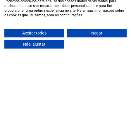
Cookie policy
Podemos colocá-los para análise dos nossos dados de visitantes, para
melhorar o nosso site, mostrar conteúdos personalizados e para lhe
Contacts
proporcionar uma óptima experiência no site. Para mais informações sobre
Contacts
os cookies que utilizamos, abra as configurações.
Monday to Friday: 10 a.m. to 1 p.m. / 2 p.m. to 7 p.m. | Saturday:
10 a.m. to 1 p.m.
Aceitar todos
Negar
info@garrafeiragrandeescolha.pt
(+351) 912 694 698
Não, ajustar
Call to Portugal's mobile network
Avenida da Igreja, 31 Celeirós - 4705-732 Braga
Payment Methods
We accept the following payment methods:
€7,50
VISA
Paypal
MasterCard
MB WAY
ATM