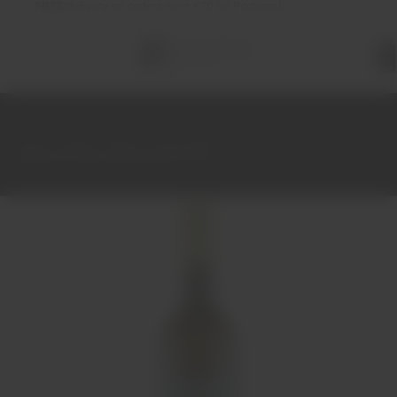
FREE
delivery on orders over €70 (in Portugal)
Total
items
in
cart:
0
Home
Wines
White
Green Wines
Quinta da Cesta Arinto Branco 75cl