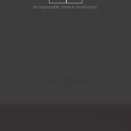
Be responsible. Drink in moderation.
Com o passar dos anos foram melhorando a produção e
agora apresentam seis referências de vinhos de destaque
no catálogo de produções, que vão desde o Vinhão,
passando pelo Loureiro, o Arinto, o Rosé e ainda o
Espumante, resultantes de mais de um milhão de quilos de
uvas colhidas por época para a Adega Encosta da Cesta.
RELATED PRODUCTS
Subscribe to our Newsletter
Exclusive access to new products, fan suggestions, and special