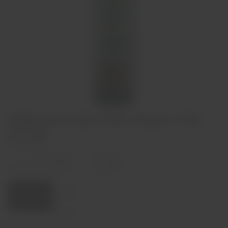
Quinta da Cesta Arinto Branco 75cl
€7,50
In stock
Decrease
Increase
quantity
quantity
Quantity:
Add to cart
Region
Vinhos Verdes