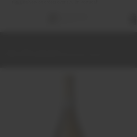
FREE
delivery on orders over €70 (in Portugal)
Total
items
in
cart:
0
Home
Wines
Red
Douro
Quinta do Gravançal Mimus Grande Reserva Branco 75cl