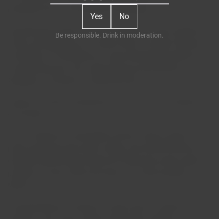
produção de uvas de altíssima qualidade.
Yes
No
Classificada de letra A, numa variação de cotas superior a
Be responsible. Drink in moderation.
150m, privilegiaram-se 3 castas tintas: Touriga Francesa,
Tinta Roriz e Tinta Barroca, à qual entretanto juntámos a
Touriga Nacional. Das castas brancas prevalecem o
Rabigato, o Viosinho e a Malvazia-fina.
Acertou no terroir, resultando já em mais de 25 vindimas
de sucesso.
Com o atingir da “maioridade vitícola”, damos agora o
passo para que este sonho antigo, que transformamos em
empresa denominada Quinta do Gravançal, possa agora
produzir os seus vinhos de mesa com marca própria –
Mimu’s -.
E porquê Mimu’s? Porque foi assim que foi criado este