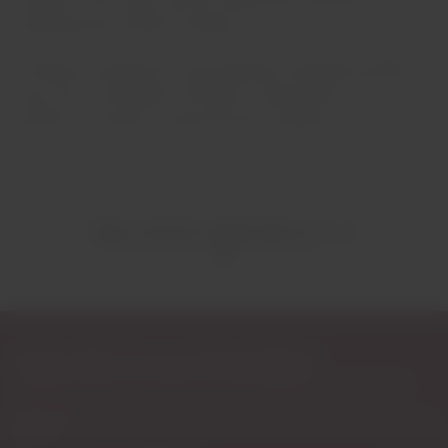
projecto. Com muito carinho, dedicação, partilha e
entreajuda da Família e Amigos.
O letring, é inspirado na extraordinária caligrafia da Mãe
que com o movimento “ritmado” e harmonioso, faz
lembrar os montes e vales do Douro Superior.
RELATED PRODUCTS
Subscribe to our Newsletter
Exclusive access to new products, fan suggestions, and special
discounts.
Email