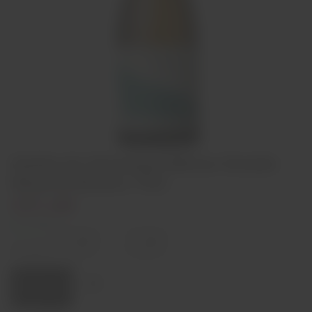
Quinta do Gravançal Mimus Grande
Reserva Branco 75cl
€31,00
In stock
Decrease
Increase
quantity
quantity
Quantity:
Add to cart
Region
Douro