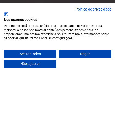
Política de privacidade
Nós usamos cookies
Podemos colocá-los para análise dos nossos dados de visitantes, para
melhorar o nosso site, mostrar conteúdos personalizados e para lhe
proporcionar uma óptima experiência no site. Para mais informações sobre
os cookies que utilizamos, abra as configurações.
A wide variety of
Aceitar todos
Negar
wines for casual connoisseurs
and fans of more
Não, ajustar
special vintages.
EUR
Region and language selector
/
EN
Facebook
Instagram
Garrafeira
Terms and conditions
€31,00
Privacy policy
Cookie policy
Contacts