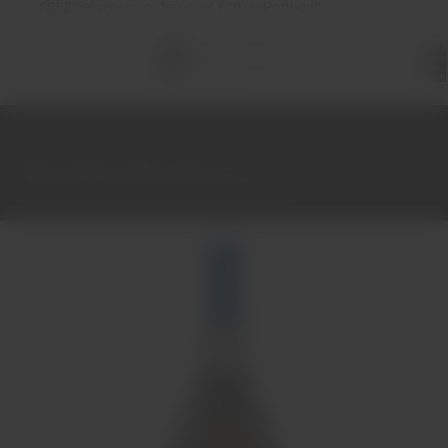
FREE
delivery on orders over €70 (in Portugal)
Total
items
in
cart:
0
Home
Wines
White
Douro
Quinta do Peto Grande Reserva Branco 75cl