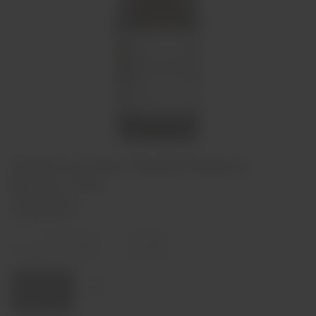
Quinta do Peto Grande Reserva
Branco 75cl
€55,00
In stock
Decrease
Increase
quantity
quantity
Quantity:
Add to cart
Region
Douro