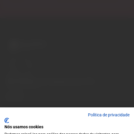
A wide variety of
wines for casual connoisseurs
and fans of more
special vintages.
EUR
Region and language selector
/
EN
Facebook
Instagram
Garrafeira
Terms and conditions
Privacy policy
Política de privacidade
Cookie policy
Contacts
Nós usamos cookies
Contacts